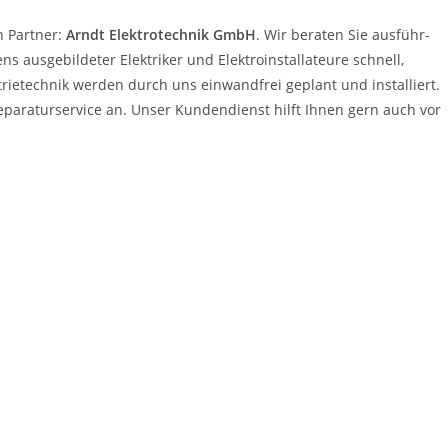
n Partner:
Arndt Elektrotechnik GmbH
. Wir bera­ten Sie aus­führ­
 ausge­bildeter Elek­triker und Elektro­instal­lateure schnell,
ie­tech­nik werden durch uns ein­wand­frei geplant und instal­liert.
Repa­ratur­service an. Unser Kunden­dienst hilft Ihnen gern auch vor