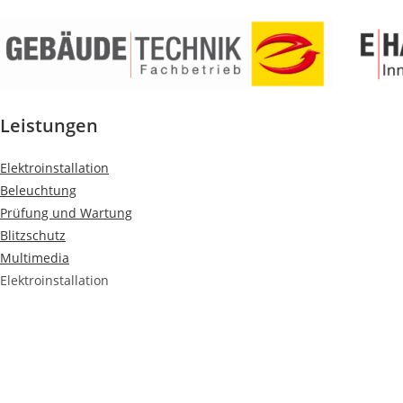
Leistungen
Elektroinstallation
Beleuchtung
Prüfung und Wartung
Blitzschutz
Multimedia
Elektroinstallation