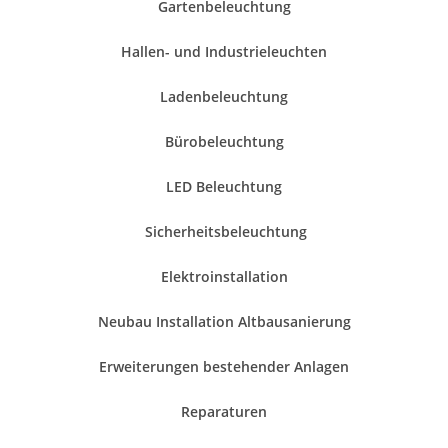
Gartenbeleuchtung
Hallen- und Industrieleuchten
Ladenbeleuchtung
Bürobeleuchtung
LED Beleuchtung
Sicherheitsbeleuchtung
Elektroinstallation
Neubau Installation Altbausanierung
Erweiterungen bestehender Anlagen
Reparaturen