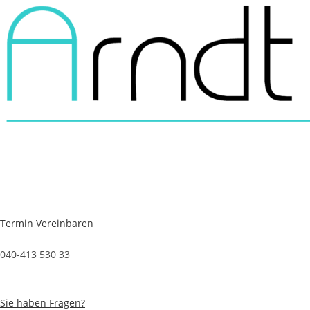
Zum
Inhalt
springen
Termin Vereinbaren
040-413 530 33
Sie haben Fragen?