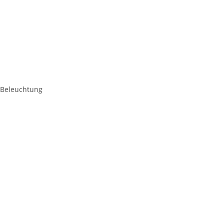
Beleuchtung