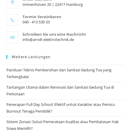
Immenhöven 20 | 22417 Hamburg
Termin Vereinbaren
040 - 413 530 33
Opens
Schreiben Sie uns eine Nachricht
in
Opens
info@arndt-elektrotechnik.de
your
in
your
application
application
Weitere Leistungen
Panduan Teknis Pembersihan dan Sanitasi Gedung Tua yang
Terbengkalai
Tantangan Utama dalam Renovasi dan Sanitasi Gedung Tua di
Perkotaan
Penerapan Full Day School: Efektif untuk Karakter atau Pemicu
Burnout Tenaga Pendidik?
Sistem Zonasi: Solusi Pemerataan Kualitas atau Pembatasan Hak
Siswa Memilih?