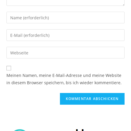
Gib
deinen
Namen
Gib
oder
deine
Benutzernamen
E-
Gib
zum
Mail-
deine
Kommentieren
Adresse
Website-
ein
zum
URL
Meinen Namen, meine E-Mail-Adresse und meine Website
Kommentieren
ein
in diesem Browser speichern, bis ich wieder kommentiere.
ein
(optional)