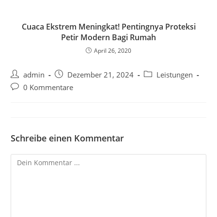
Cuaca Ekstrem Meningkat! Pentingnya Proteksi
Petir Modern Bagi Rumah
April 26, 2020
Beitrags-
Beitrag
Beitrags-
admin
Dezember 21, 2024
Leistungen
Autor:
veröffentlicht:
Kategorie:
Beitrags-
0 Kommentare
Kommentare:
Schreibe einen Kommentar
Kommentieren