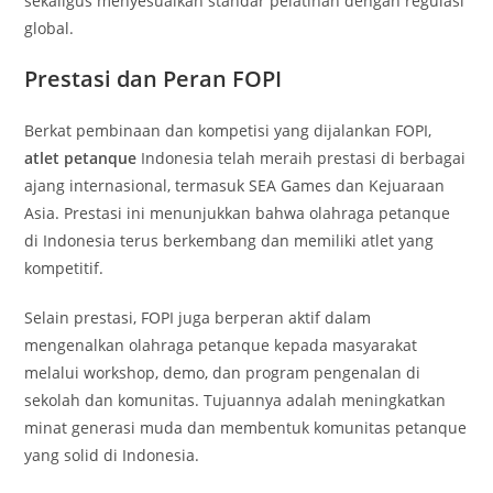
sekaligus menyesuaikan standar pelatihan dengan regulasi
global.
Prestasi dan Peran FOPI
Berkat pembinaan dan kompetisi yang dijalankan FOPI,
atlet petanque
Indonesia telah meraih prestasi di berbagai
ajang internasional, termasuk SEA Games dan Kejuaraan
Asia. Prestasi ini menunjukkan bahwa olahraga petanque
di Indonesia terus berkembang dan memiliki atlet yang
kompetitif.
Selain prestasi, FOPI juga berperan aktif dalam
mengenalkan olahraga petanque kepada masyarakat
melalui workshop, demo, dan program pengenalan di
sekolah dan komunitas. Tujuannya adalah meningkatkan
minat generasi muda dan membentuk komunitas petanque
yang solid di Indonesia.