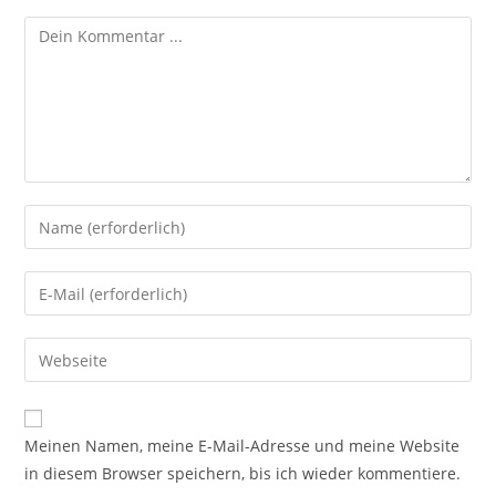
Kommentieren
Gib
deinen
Namen
Gib
oder
deine
Benutzernamen
E-
Gib
zum
Mail-
deine
Kommentieren
Adresse
Website-
ein
zum
URL
Meinen Namen, meine E-Mail-Adresse und meine Website
Kommentieren
ein
in diesem Browser speichern, bis ich wieder kommentiere.
ein
(optional)