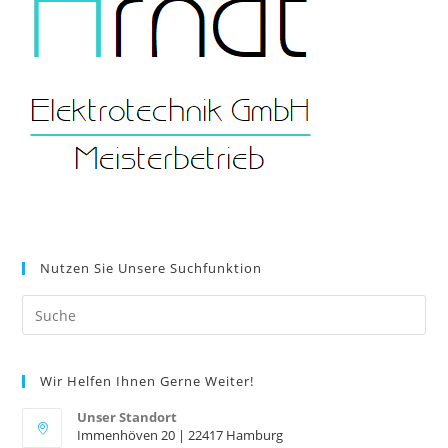
Nutzen Sie Unsere Suchfunktion
Search
this
website
Wir Helfen Ihnen Gerne Weiter!
Unser Standort
Immenhöven 20 | 22417 Hamburg