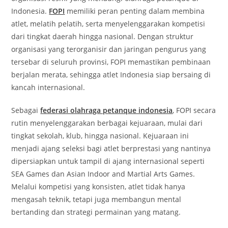
Indonesia.
FOPI
memiliki peran penting dalam membina
atlet, melatih pelatih, serta menyelenggarakan kompetisi
dari tingkat daerah hingga nasional. Dengan struktur
organisasi yang terorganisir dan jaringan pengurus yang
tersebar di seluruh provinsi, FOPI memastikan pembinaan
berjalan merata, sehingga atlet Indonesia siap bersaing di
kancah internasional.
Sebagai
federasi olahraga petanque indonesia
, FOPI secara
rutin menyelenggarakan berbagai kejuaraan, mulai dari
tingkat sekolah, klub, hingga nasional. Kejuaraan ini
menjadi ajang seleksi bagi atlet berprestasi yang nantinya
dipersiapkan untuk tampil di ajang internasional seperti
SEA Games
dan
Asian Indoor and Martial Arts Games
.
Melalui kompetisi yang konsisten, atlet tidak hanya
mengasah teknik, tetapi juga membangun mental
bertanding dan strategi permainan yang matang.