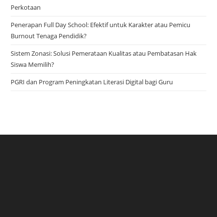
Perkotaan
Penerapan Full Day School: Efektif untuk Karakter atau Pemicu
Burnout Tenaga Pendidik?
Sistem Zonasi: Solusi Pemerataan Kualitas atau Pembatasan Hak
Siswa Memilih?
PGRI dan Program Peningkatan Literasi Digital bagi Guru