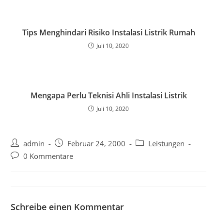
Tips Menghindari Risiko Instalasi Listrik Rumah
Juli 10, 2020
Mengapa Perlu Teknisi Ahli Instalasi Listrik
Juli 10, 2020
Beitrags-
Beitrag
Beitrags-
admin
Februar 24, 2000
Leistungen
Autor:
veröffentlicht:
Kategorie:
Beitrags-
0 Kommentare
Kommentare:
Schreibe einen Kommentar