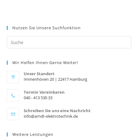
Nutzen Sie Unsere Suchfunktion
Search
this
website
Wir Helfen Ihnen Gerne Weiter!
Unser Standort
Immenhöven 20 | 22417 Hamburg
Termin Vereinbaren
040 - 413 530 33
Opens
Schreiben Sie uns eine Nachricht
in
Opens
info@arndt-elektrotechnik.de
your
in
your
application
application
Weitere Leistungen