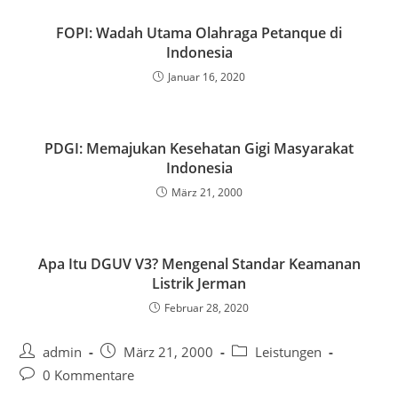
FOPI: Wadah Utama Olahraga Petanque di
Indonesia
Januar 16, 2020
PDGI: Memajukan Kesehatan Gigi Masyarakat
Indonesia
März 21, 2000
Apa Itu DGUV V3? Mengenal Standar Keamanan
Listrik Jerman
Februar 28, 2020
Beitrags-
Beitrag
Beitrags-
admin
März 21, 2000
Leistungen
Autor:
veröffentlicht:
Kategorie:
Beitrags-
0 Kommentare
Kommentare: