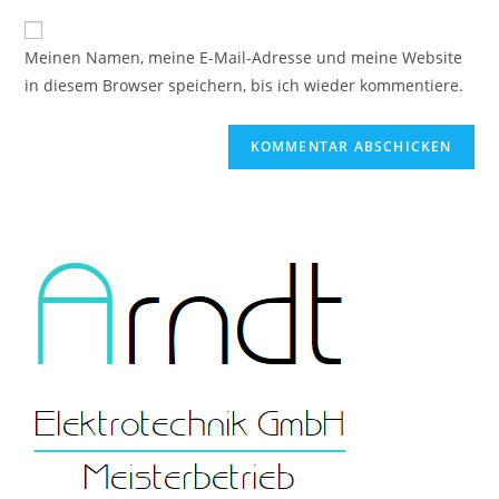
Adresse
Website-
ein
zum
URL
Meinen Namen, meine E-Mail-Adresse und meine Website
Kommentieren
ein
in diesem Browser speichern, bis ich wieder kommentiere.
ein
(optional)